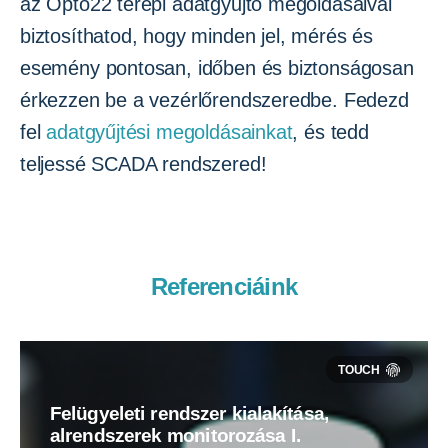
az Opto22 terepi adatgyűjtő megoldásaival
biztosíthatod, hogy minden jel, mérés és
esemény pontosan, időben és biztonságosan
érkezzen be a vezérlőrendszeredbe. Fedezd
fel
adatgyűjtési megoldásainkat
, és tedd
teljessé SCADA rendszered!
Referenciáink
Felügyeleti rendszer kialakítása,
alrendszerek monitorozása I.