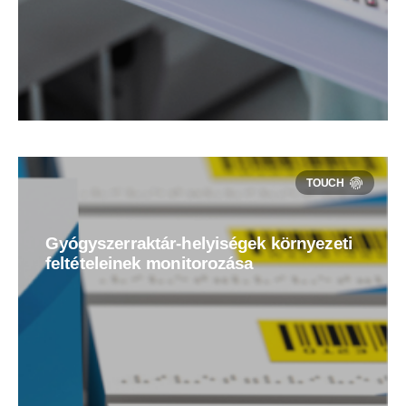
Gyógyszerraktár-helyiségek környezeti
feltételeinek monitorozása