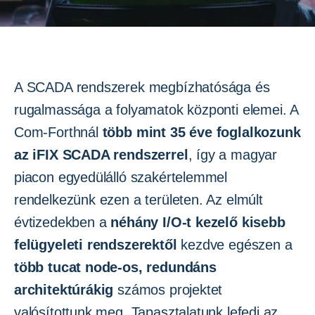
A SCADA rendszerek megbízhatósága és
rugalmassága a folyamatok központi elemei. A
Com-Forthnál
több mint 35 éve foglalkozunk
az iFIX SCADA rendszerrel
, így a magyar
piacon egyedülálló szakértelemmel
rendelkezünk ezen a területen. Az elmúlt
évtizedekben a
néhány I/O-t kezelő kisebb
felügyeleti rendszerektől
kezdve egészen a
több tucat node-os, redundáns
architektúrákig
számos projektet
valósítottunk meg. Tapasztalatunk lefedi az