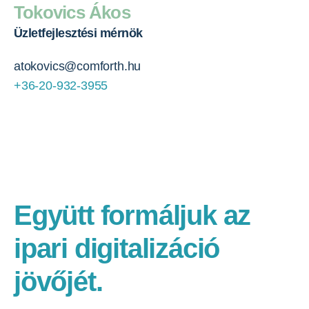
Tokovics Ákos
Üzletfejlesztési mérnök
atokovics@comforth.hu
+36-20-932-3955
Együtt formáljuk az
ipari digitalizáció
jövőjét.