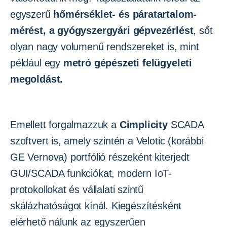
egyszerű
hőmérséklet- és páratartalom-
mérést, a gyógyszergyári gépvezérlést
, sőt
olyan nagy volumenű rendszereket is, mint
például egy
metró gépészeti felügyeleti
megoldást.
Emellett forgalmazzuk a
Cimplicity
SCADA
szoftvert is, amely szintén a Velotic (korábbi
GE Vernova) portfólió részeként kiterjedt
GUI/SCADA funkciókat, modern IoT-
protokollokat és vállalati szintű
skálázhatóságot kínál. Kiegészítésként
elérhető nálunk az egyszerűen