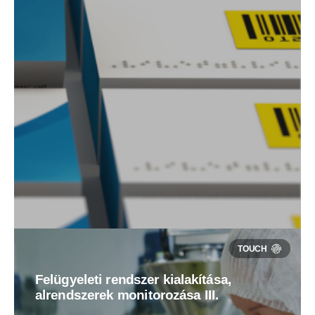
Felügyeleti rendszer kialakítása,
alrendszerek monitorozása III.