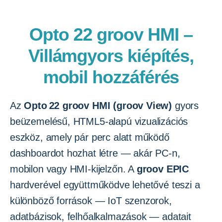
Opto 22 groov HMI –
Villámgyors kiépítés,
mobil hozzáférés
Az
Opto 22 groov HMI (groov View)
gyors
beüzemelésű, HTML5-alapú vizualizációs
eszköz, amely pár perc alatt működő
dashboardot hozhat létre — akár PC-n,
mobilon vagy HMI-kijelzőn. A
groov EPIC
hardverével együttműködve lehetővé teszi a
különböző források — IoT szenzorok,
adatbázisok, felhőalkalmazások — adatait