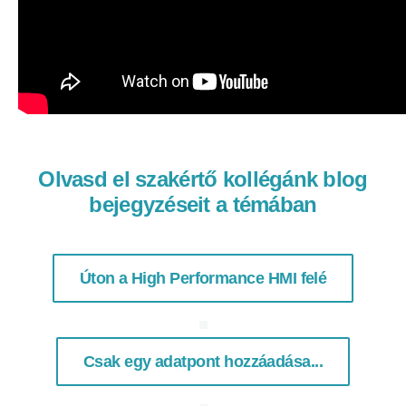
Olvasd el szakértő kollégánk blog
bejegyzéseit a témában
Úton a High Performance HMI felé
Csak egy adatpont hozzáadása...