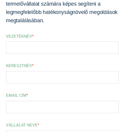
termelővállalat számára képes segíteni a
legmegfelelőbb hatékonyságnövelő megoldások
megtalálásában.
VEZETÉKNÉV
*
KERESZTNÉV
*
EMAIL CÍM
*
VÁLLALAT NEVE
*