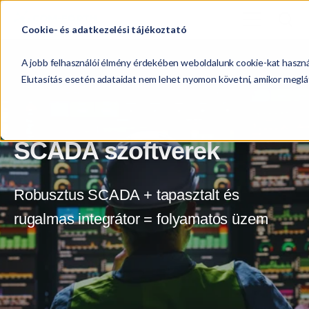
Cookie- és adatkezelési tájékoztató
A jobb felhasználói élmény érdekében weboldalunk cookie-kat használ
Elutasítás esetén adataidat nem lehet nyomon követni, amikor meglá
SCADA szoftverek
Robusztus SCADA + tapasztalt és
rugalmas integrátor = folyamatos üzem