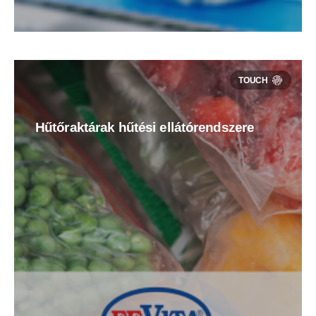
Hűtőraktárak hűtési ellátórendszere